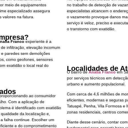
 Por meio de equipamentos
no trabalho de detecção de vazam
ime especializado assegura
especialistas alcancem o endere
 valores na fatura.
o vazamento provoque danos maio
serviço é veloz, preciso e executa
o transtorno com exatidão.
Empresa?
nalia Franco
experiente é a
 de infiltração, elevação incomum
s e paredes sem demolições
os, como geofones, sensores
om exatidão o local real do
Localidades de A
O bairro de
Analia Franco
em Sã
por serviços técnicos em detecç
urbano e aumento populacional.
tados
Com cerca de 4,6 milhões de mor
 proporcionando ao consumidor
eficientes, modernas e seguras pa
alho. Com a aplicação de
Tatuapé, Penha, Vila Formosa e 
oblema é identificado com exatidão
zonas residenciais, centros comerc
 qualidade da localização e,
 a falha continue. Escolher um
Diante desse cenário, contar com
 eficiente e do comprometimento