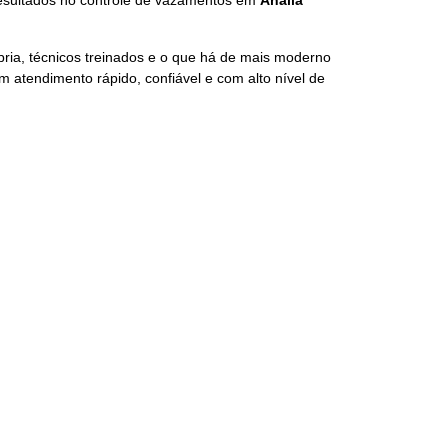
resultados no controle de vazamentos em
Analia
pria, técnicos treinados e o que há de mais moderno
 atendimento rápido, confiável e com alto nível de