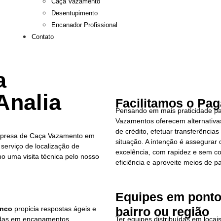
Caça Vazamento
Desentupimento
Encanador Profissional
Contato
a
Analia
Facilitamos o Pa
Pensando em mais praticidade par
Vazamentos oferecem alternativas
de crédito, efetuar transferênci
mpresa de Caça Vazamento em
situação. A intenção é assegura
serviço de localização de
excelência, com rapidez e sem 
o uma visita técnica pelo nosso
eficiência e aproveite meios de
Equipes em ponto
anco
propicia respostas ágeis e
bairro ou região
didas em encanamentos,
Ter equipes distribuídas em locai