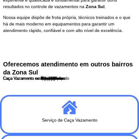
resultados no controle de vazamentos na
Zona Sul
.
Nossa equipe dispõe de frota própria, técnicos treinados e o que
há de mais moderno em equipamentos para garantir um
atendimento rápido, confiável e com alto nível de excelência.
Oferecemos atendimento em outros bairros
da Zona Sul
Caça Vazamento no Ibirapuera
Caça Vazamento no Itaim Bibi
Caça Vazamento no Campo Belo
Caça Vazamento em Santo Amaro
Caça Vazamento na Aclimação
Caça Vazamento no Cambuci
Caça Vazamento na Vila Mariana
Caça Vazamento no Ipiranga
Caça Vazamento no Sacomã
Caça Vazamento no Jabaquara
Caça Vazamento em Interlagos
Caça Vazamento no Morumbi
Caça Vazamento no Capão Redondo
Caça Vazamento no Grajau
Caça Vazamento no Campo Limpo
Caça Vazamento no Socorro
Caça Vazamento na Vila Olimpia
Caça Vazamento na Água Funda
Serviço de Caça Vazamento