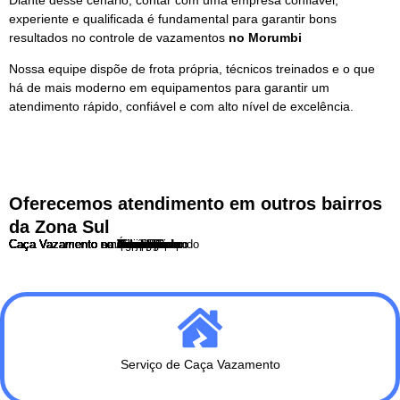
experiente e qualificada é fundamental para garantir bons
resultados no controle de vazamentos
no Morumbi
Nossa equipe dispõe de frota própria, técnicos treinados e o que
há de mais moderno em equipamentos para garantir um
atendimento rápido, confiável e com alto nível de excelência.
Oferecemos atendimento em outros bairros
da Zona Sul
Caça Vazamento no Ibirapuera
Caça Vazamento no Itaim Bibi
Caça Vazamento no Campo Belo
Caça Vazamento em Santo Amaro
Caça Vazamento na Aclimação
Caça Vazamento no Cambuci
Caça Vazamento na Vila Mariana
Caça Vazamento no Ipiranga
Caça Vazamento no Sacomã
Caça Vazamento no Jabaquara
Caça Vazamento em Interlagos
Caça Vazamento no Morumbi
Caça Vazamento no Capão Redondo
Caça Vazamento no Grajau
Caça Vazamento no Campo Limpo
Caça Vazamento no Socorro
Caça Vazamento na Vila Olimpia
Caça Vazamento na Água Funda
Serviço de Caça Vazamento