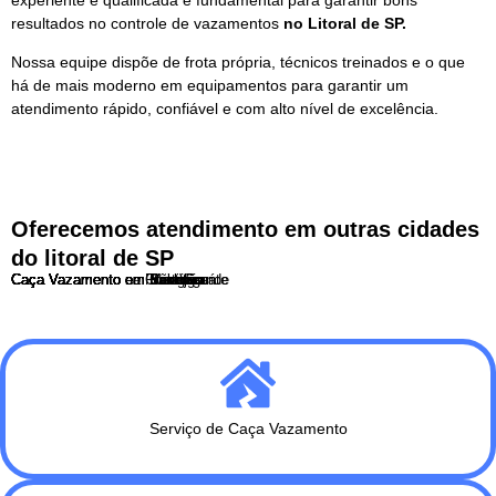
resultados no controle de vazamentos
no Litoral de SP.
Nossa equipe dispõe de frota própria, técnicos treinados e o que
há de mais moderno em equipamentos para garantir um
atendimento rápido, confiável e com alto nível de excelência.
Oferecemos atendimento em outras cidades
do litoral de SP
Caça Vazamento em Santos
Caça Vazamento em São Vicente
Caça Vazamento em Cubatão
Caça Vazamento na Praia Grande
Caça Vazamento em Mongaguá
Caça Vazamento em Itanhaém
Caça Vazamento em Peruíbe
Caça Vazamento em Bertioga
Caça Vazamento no Guarujá
Serviço de Caça Vazamento