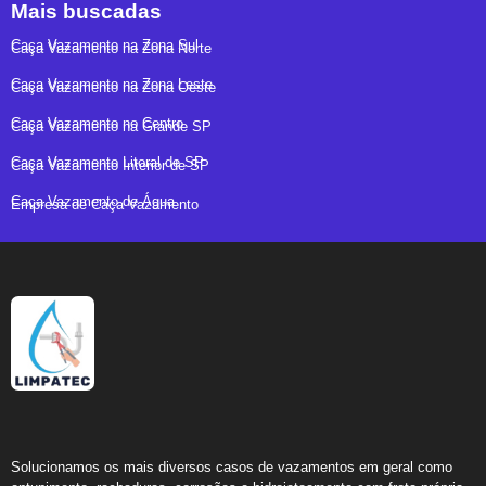
Mais buscadas
Caça Vazamento na Zona Sul
Caça Vazamento na Zona Norte
Caça Vazamento na Zona Leste
Caça Vazamento na Zona Oeste
Caça Vazamento no Centro
Caça Vazamento na Grande SP
Caça Vazamento Litoral de SP
Caça Vazamento Interior de SP
Caça Vazamento de Água
Empresa de Caça Vazamento
Solucionamos os mais diversos casos de vazamentos em geral como