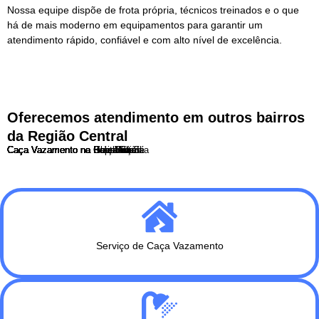
Nossa equipe dispõe de frota própria, técnicos treinados e o que
há de mais moderno em equipamentos para garantir um
atendimento rápido, confiável e com alto nível de excelência.
Oferecemos atendimento em outros bairros
da Região Central
Caça Vazamento na Barra Funda
Caça Vazamento na Bela Vista
Caça Vazamento no Bom Retiro
Caça Vazamento no Brás
Caça Vazamento no Cambuci
Caça Vazamento na Consolação
Caça Vazamento na Liberdade
Caça Vazamento no Pari
Caça Vazamento na Praça da Sé
Caça Vazamento na Republica
Caça Vazamento na Santa Cecília
Serviço de Caça Vazamento