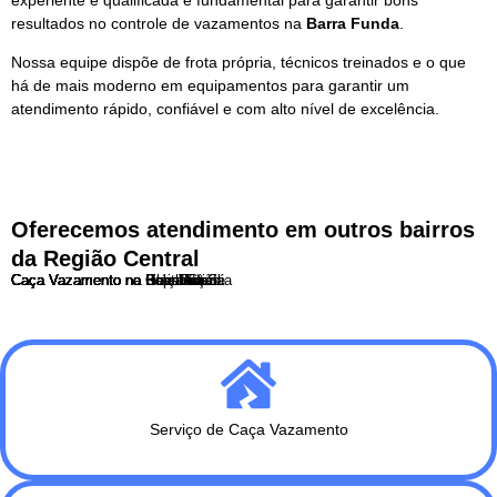
resultados no controle de vazamentos na
Barra Funda
.
Nossa equipe dispõe de frota própria, técnicos treinados e o que
há de mais moderno em equipamentos para garantir um
atendimento rápido, confiável e com alto nível de excelência.
Oferecemos atendimento em outros bairros
da Região Central
Caça Vazamento na Barra Funda
Caça Vazamento na Bela Vista
Caça Vazamento no Bom Retiro
Caça Vazamento no Brás
Caça Vazamento no Cambuci
Caça Vazamento na Consolação
Caça Vazamento na Liberdade
Caça Vazamento no Pari
Caça Vazamento na Praça da Sé
Caça Vazamento na Republica
Caça Vazamento na Santa Cecília
Serviço de Caça Vazamento