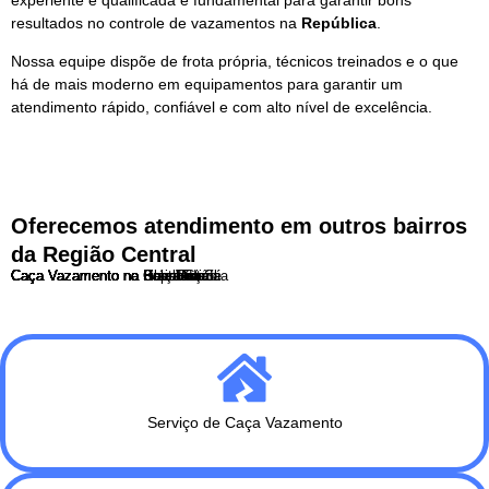
resultados no controle de vazamentos na
República
.
Nossa equipe dispõe de frota própria, técnicos treinados e o que
há de mais moderno em equipamentos para garantir um
atendimento rápido, confiável e com alto nível de excelência.
Oferecemos atendimento em outros bairros
da Região Central
Caça Vazamento na Barra Funda
Caça Vazamento na Bela Vista
Caça Vazamento no Bom Retiro
Caça Vazamento no Brás
Caça Vazamento no Cambuci
Caça Vazamento na Consolação
Caça Vazamento na Liberdade
Caça Vazamento no Pari
Caça Vazamento na Praça da Sé
Caça Vazamento na Republica
Caça Vazamento na Santa Cecília
Serviço de Caça Vazamento