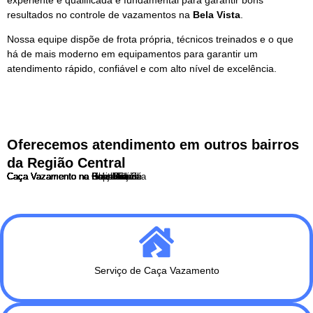
resultados no controle de vazamentos na
Bela Vista
.
Nossa equipe dispõe de frota própria, técnicos treinados e o que
há de mais moderno em equipamentos para garantir um
atendimento rápido, confiável e com alto nível de excelência.
Oferecemos atendimento em outros bairros
da Região Central
Caça Vazamento na Barra Funda
Caça Vazamento na Bela Vista
Caça Vazamento no Bom Retiro
Caça Vazamento no Brás
Caça Vazamento no Cambuci
Caça Vazamento na Consolação
Caça Vazamento na Liberdade
Caça Vazamento no Pari
Caça Vazamento na Praça da Sé
Caça Vazamento na Republica
Caça Vazamento na Santa Cecília
Serviço de Caça Vazamento