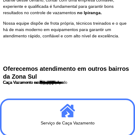
experiente e qualificada é fundamental para garantir bons
resultados no controle de vazamentos
no Ipiranga.
Nossa equipe dispõe de frota própria, técnicos treinados e o que
há de mais moderno em equipamentos para garantir um
atendimento rápido, confiável e com alto nível de excelência.
Oferecemos atendimento em outros bairros
da Zona Sul
Caça Vazamento no Ibirapuera
Caça Vazamento no Itaim Bibi
Caça Vazamento no Campo Belo
Caça Vazamento em Santo Amaro
Caça Vazamento na Aclimação
Caça Vazamento no Cambuci
Caça Vazamento na Vila Mariana
Caça Vazamento no Ipiranga
Caça Vazamento no Sacomã
Caça Vazamento no Jabaquara
Caça Vazamento em Interlagos
Caça Vazamento no Morumbi
Caça Vazamento no Capão Redondo
Caça Vazamento no Grajau
Caça Vazamento no Campo Limpo
Caça Vazamento no Socorro
Caça Vazamento na Vila Olimpia
Caça Vazamento na Água Funda
Serviço de Caça Vazamento