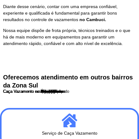
Diante desse cenário, contar com uma empresa confiável,
experiente e qualificada é fundamental para garantir bons
resultados no controle de vazamentos
no Cambuci.
Nossa equipe dispõe de frota própria, técnicos treinados e o que
há de mais moderno em equipamentos para garantir um
atendimento rápido, confiável e com alto nível de excelência.
Oferecemos atendimento em outros bairros
da Zona Sul
Caça Vazamento no Ibirapuera
Caça Vazamento no Itaim Bibi
Caça Vazamento no Campo Belo
Caça Vazamento em Santo Amaro
Caça Vazamento na Aclimação
Caça Vazamento no Cambuci
Caça Vazamento na Vila Mariana
Caça Vazamento no Ipiranga
Caça Vazamento no Sacomã
Caça Vazamento no Jabaquara
Caça Vazamento em Interlagos
Caça Vazamento no Morumbi
Caça Vazamento no Capão Redondo
Caça Vazamento no Grajau
Caça Vazamento no Campo Limpo
Caça Vazamento no Socorro
Caça Vazamento na Vila Olimpia
Caça Vazamento na Água Funda
Serviço de Caça Vazamento