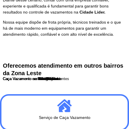
experiente e qualificada é fundamental para garantir bons
resultados no controle de vazamentos na
Cidade Lider.
Nossa equipe dispõe de frota própria, técnicos treinados e o que
há de mais moderno em equipamentos para garantir um
atendimento rápido, confiável e com alto nível de excelência.
Oferecemos atendimento em outros bairros
da Zona Leste
Caça Vazamento no Tatuapé
Caça Vazamento na Penha
Caça Vazamento na Vila Carrão
Caça Vazamento na Vila Formosa
Caça Vazamento na Vila Jacuí
Caça Vazamento na Vila Matilde
Caça Vazamento na Vila Prudente
Caça Vazamento na Mooca
Caça Vazamento no Belenzinho
Caça Vazamento em Analia Franco
Caça Vazamento em Aricanduva
Caça Vazamento em São Mateus
Caça Vazamento em Guaianases
Caça Vazamento em Cangaiba
Caça Vazamento em São Miguel
Caça Vazamento em Artur Alvim
Caça Vazamento no Itaim Paulista
Caça Vazamento em Cidade Tiradentes
Caça Vazamento na Cidade Lider
Serviço de Caça Vazamento