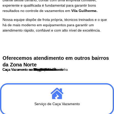
experiente e qualificada é fundamental para garantir bons
resultados no controle de vazamentos em
Vila Guilherme.
Nossa equipe dispõe de frota própria, técnicos treinados e o que
há de mais moderno em equipamentos para garantir um
atendimento rápido, confiável e com alto nível de excelência.
Oferecemos atendimento em outros bairros
da Zona Norte
Caça Vazamento no Bairro do Limão
Caça Vazamento na Brasilandia
Caça Vazamento na Casa Verde
Caça Vazamento na Freguesia do Ó
Caça Vazamento no Imirim
Caça Vazamento no Jaçanã
Caça Vazamento no Jaraguá
Caça Vazamento no Mandaqui
Caça Vazamento no Parque Edu Chaves
Caça Vazamento no Parque Novo Mundo
Caça Vazamento em Perus
Caça Vazamento em Pirituba
Caça Vazamento em Santana
Caça Vazamento no Tremembé
Caça Vazamento no Tucuruvi
Caça Vazamento na Vila Guilherme
Caça Vazamento na Vila Maria
Caça Vazamento na Vila Medeiros
Caça Vazamento na Vila Nova Cachoeirinha
Serviço de Caça Vazamento