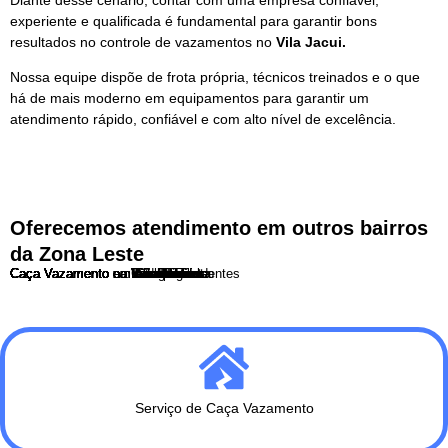
experiente e qualificada é fundamental para garantir bons
resultados no controle de vazamentos no
Vila Jacui.
Nossa equipe dispõe de frota própria, técnicos treinados e o que
há de mais moderno em equipamentos para garantir um
atendimento rápido, confiável e com alto nível de excelência.
Oferecemos atendimento em outros bairros
da Zona Leste
Caça Vazamento no Tatuapé
Caça Vazamento na Penha
Caça Vazamento na Vila Carrão
Caça Vazamento na Vila Formosa
Caça Vazamento na Vila Jacuí
Caça Vazamento na Vila Matilde
Caça Vazamento na Vila Prudente
Caça Vazamento na Mooca
Caça Vazamento no Belenzinho
Caça Vazamento em Analia Franco
Caça Vazamento em Aricanduva
Caça Vazamento em São Mateus
Caça Vazamento em Guaianases
Caça Vazamento em Cangaiba
Caça Vazamento em São Miguel
Caça Vazamento em Artur Alvim
Caça Vazamento no Itaim Paulista
Caça Vazamento em Cidade Tiradentes
Caça Vazamento na Cidade Lider
Serviço de Caça Vazamento