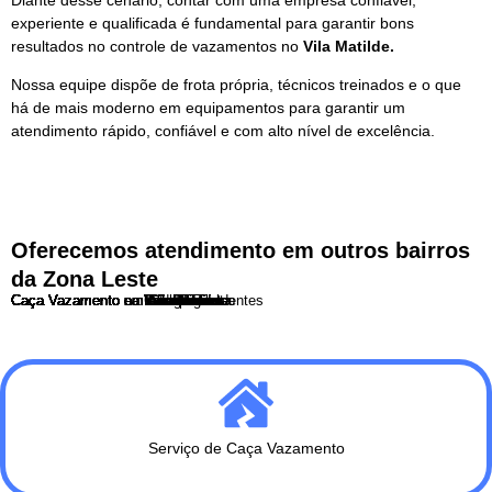
experiente e qualificada é fundamental para garantir bons
resultados no controle de vazamentos no
Vila Matilde.
Nossa equipe dispõe de frota própria, técnicos treinados e o que
há de mais moderno em equipamentos para garantir um
atendimento rápido, confiável e com alto nível de excelência.
Oferecemos atendimento em outros bairros
da Zona Leste
Caça Vazamento no Tatuapé
Caça Vazamento na Penha
Caça Vazamento na Vila Carrão
Caça Vazamento na Vila Formosa
Caça Vazamento na Vila Jacuí
Caça Vazamento na Vila Matilde
Caça Vazamento na Vila Prudente
Caça Vazamento na Mooca
Caça Vazamento no Belenzinho
Caça Vazamento em Analia Franco
Caça Vazamento em Aricanduva
Caça Vazamento em São Mateus
Caça Vazamento em Guaianases
Caça Vazamento em Cangaiba
Caça Vazamento em São Miguel
Caça Vazamento em Artur Alvim
Caça Vazamento no Itaim Paulista
Caça Vazamento em Cidade Tiradentes
Caça Vazamento na Cidade Lider
Serviço de Caça Vazamento