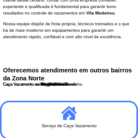
experiente e qualificada é fundamental para garantir bons
resultados no controle de vazamentos em
Vila Medeiros.
Nossa equipe dispõe de frota própria, técnicos treinados e o que
há de mais moderno em equipamentos para garantir um
atendimento rápido, confiável e com alto nível de excelência.
Oferecemos atendimento em outros bairros
da Zona Norte
Caça Vazamento no Bairro do Limão
Caça Vazamento na Brasilandia
Caça Vazamento na Casa Verde
Caça Vazamento na Freguesia do Ó
Caça Vazamento no Imirim
Caça Vazamento no Jaçanã
Caça Vazamento no Jaraguá
Caça Vazamento no Mandaqui
Caça Vazamento no Parque Edu Chaves
Caça Vazamento no Parque Novo Mundo
Caça Vazamento em Perus
Caça Vazamento em Pirituba
Caça Vazamento em Santana
Caça Vazamento no Tremembé
Caça Vazamento no Tucuruvi
Caça Vazamento na Vila Guilherme
Caça Vazamento na Vila Maria
Caça Vazamento na Vila Medeiros
Caça Vazamento na Vila Nova Cachoeirinha
Serviço de Caça Vazamento