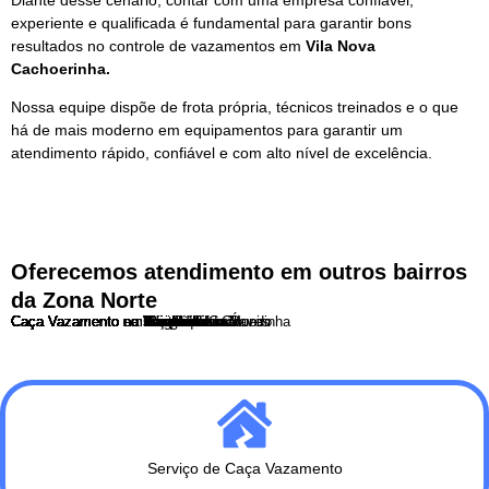
experiente e qualificada é fundamental para garantir bons
resultados no controle de vazamentos em
Vila Nova
Cachoerinha.
Nossa equipe dispõe de frota própria, técnicos treinados e o que
há de mais moderno em equipamentos para garantir um
atendimento rápido, confiável e com alto nível de excelência.
Oferecemos atendimento em outros bairros
da Zona Norte
Caça Vazamento no Bairro do Limão
Caça Vazamento na Brasilandia
Caça Vazamento na Casa Verde
Caça Vazamento na Freguesia do Ó
Caça Vazamento no Imirim
Caça Vazamento no Jaçanã
Caça Vazamento no Jaraguá
Caça Vazamento no Mandaqui
Caça Vazamento no Parque Edu Chaves
Caça Vazamento no Parque Novo Mundo
Caça Vazamento em Perus
Caça Vazamento em Pirituba
Caça Vazamento em Santana
Caça Vazamento no Tremembé
Caça Vazamento no Tucuruvi
Caça Vazamento na Vila Guilherme
Caça Vazamento na Vila Maria
Caça Vazamento na Vila Medeiros
Caça Vazamento na Vila Nova Cachoeirinha
Serviço de Caça Vazamento