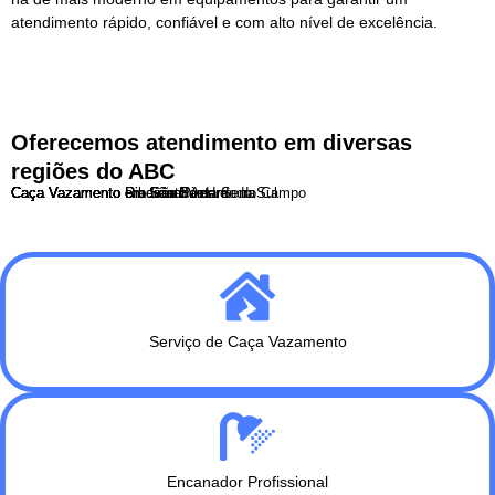
atendimento rápido, confiável e com alto nível de excelência.
Oferecemos atendimento em diversas
regiões do ABC
Caça Vazamento em São Bernardo do Campo
Caça Vazamento em Santo André
Caça Vazamento em São Caetano do Sul
Caça Vazamento Diadema
Caça Vazamento Ribeirão Pires
Caça Vazamento Rio Grande da Serra
Serviço de Caça Vazamento
Encanador Profissional