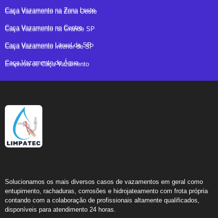
Caça Vazamento na Zona Leste
Caça Vazamento na Zona Oeste
Caça Vazamento no Centro
Caça Vazamento na Grande SP
Caça Vazamento Litoral de SP
Caça Vazamento Interior de SP
Caça Vazamento de Água
Empresa de Caça Vazamento
Solucionamos os mais diversos casos de vazamentos em geral como
entupimento, rachaduras, corrosões e hidrojateamento com frota própria
contando com a colaboração de profissionais altamente qualificados,
disponíveis para atendimento 24 horas.