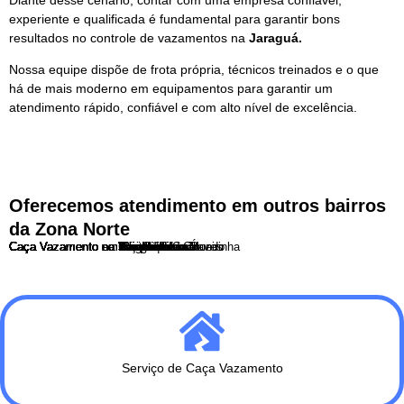
experiente e qualificada é fundamental para garantir bons
resultados no controle de vazamentos na
Jaraguá.
Nossa equipe dispõe de frota própria, técnicos treinados e o que
há de mais moderno em equipamentos para garantir um
atendimento rápido, confiável e com alto nível de excelência.
Oferecemos atendimento em outros bairros
da Zona Norte
Caça Vazamento no Bairro do Limão
Caça Vazamento na Brasilandia
Caça Vazamento na Casa Verde
Caça Vazamento na Freguesia do Ó
Caça Vazamento no Imirim
Caça Vazamento no Jaçanã
Caça Vazamento no Jaraguá
Caça Vazamento no Mandaqui
Caça Vazamento no Parque Edu Chaves
Caça Vazamento no Parque Novo Mundo
Caça Vazamento em Perus
Caça Vazamento em Pirituba
Caça Vazamento em Santana
Caça Vazamento no Tremembé
Caça Vazamento no Tucuruvi
Caça Vazamento na Vila Guilherme
Caça Vazamento na Vila Maria
Caça Vazamento na Vila Medeiros
Caça Vazamento na Vila Nova Cachoeirinha
Serviço de Caça Vazamento