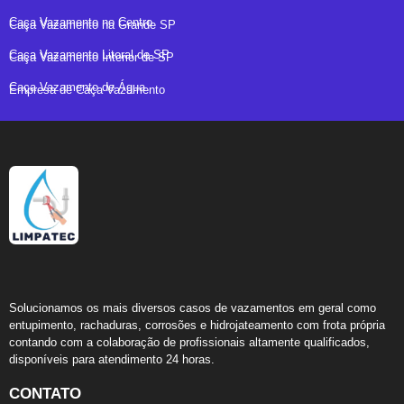
Caça Vazamento no Centro
Caça Vazamento na Grande SP
Caça Vazamento Litoral de SP
Caça Vazamento Interior de SP
Caça Vazamento de Água
Empresa de Caça Vazamento
Solucionamos os mais diversos casos de vazamentos em geral como
entupimento, rachaduras, corrosões e hidrojateamento com frota própria
contando com a colaboração de profissionais altamente qualificados,
disponíveis para atendimento 24 horas.
CONTATO