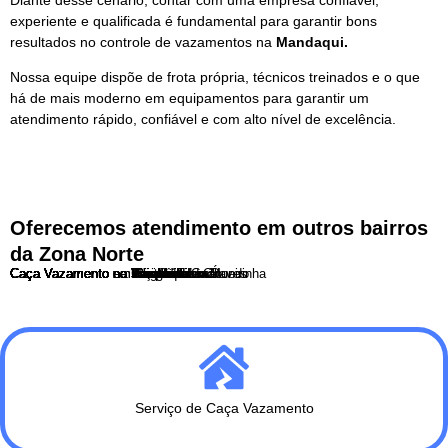
experiente e qualificada é fundamental para garantir bons
resultados no controle de vazamentos na
Mandaqui.
Nossa equipe dispõe de frota própria, técnicos treinados e o que
há de mais moderno em equipamentos para garantir um
atendimento rápido, confiável e com alto nível de excelência.
Oferecemos atendimento em outros bairros
da Zona Norte
Caça Vazamento no Bairro do Limão
Caça Vazamento na Brasilandia
Caça Vazamento na Casa Verde
Caça Vazamento na Freguesia do Ó
Caça Vazamento no Imirim
Caça Vazamento no Jaçanã
Caça Vazamento no Jaraguá
Caça Vazamento no Mandaqui
Caça Vazamento no Parque Edu Chaves
Caça Vazamento no Parque Novo Mundo
Caça Vazamento em Perus
Caça Vazamento em Pirituba
Caça Vazamento em Santana
Caça Vazamento no Tremembé
Caça Vazamento no Tucuruvi
Caça Vazamento na Vila Guilherme
Caça Vazamento na Vila Maria
Caça Vazamento na Vila Medeiros
Caça Vazamento na Vila Nova Cachoeirinha
Serviço de Caça Vazamento