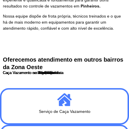
resultados no controle de vazamentos em
Pinheiros.
Nossa equipe dispõe de frota própria, técnicos treinados e o que
há de mais moderno em equipamentos para garantir um
atendimento rápido, confiável e com alto nível de excelência.
Oferecemos atendimento em outros bairros
da Zona Oeste
Caça Vazamento no Butantã
Caça Vazamento no Itaim Bibi
Caça Vazamento no Jaguaré
Caça Vazamento no Jardim Paulista
Caça Vazamento na Lapa
Caça Vazamento em Perdizes
Caça Vazamento em Pinheiros
Caça Vazamento na Pompéia
Caça Vazamento no Rio Pequeno
Caça Vazamento na Vila Leopoldina
Caça Vazamento na Vila Madalena
Serviço de Caça Vazamento