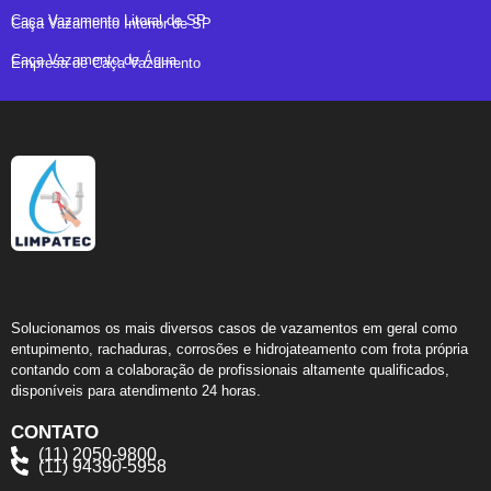
Caça Vazamento Litoral de SP
Caça Vazamento Interior de SP
Caça Vazamento de Água
Empresa de Caça Vazamento
Solucionamos os mais diversos casos de vazamentos em geral como
entupimento, rachaduras, corrosões e hidrojateamento com frota própria
contando com a colaboração de profissionais altamente qualificados,
disponíveis para atendimento 24 horas.
CONTATO
(11) 2050-9800
(11) 94390-5958