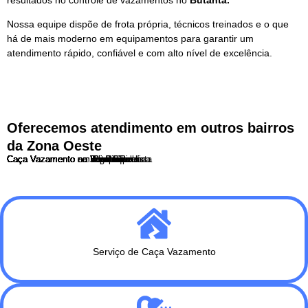
Nossa equipe dispõe de frota própria, técnicos treinados e o que
há de mais moderno em equipamentos para garantir um
atendimento rápido, confiável e com alto nível de excelência.
Oferecemos atendimento em outros bairros
da Zona Oeste
Caça Vazamento no Butantã
Caça Vazamento no Itaim Bibi
Caça Vazamento no Jaguaré
Caça Vazamento no Jardim Paulista
Caça Vazamento na Lapa
Caça Vazamento em Perdizes
Caça Vazamento em Pinheiros
Caça Vazamento na Pompéia
Caça Vazamento no Rio Pequeno
Caça Vazamento na Vila Leopoldina
Caça Vazamento na Vila Madalena
Serviço de Caça Vazamento