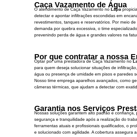
Caça Vazamento de Água
O atendimento de Caça Vazamento no
Lapa
propici
detectar e apontar infiltrações escondidas em encan
revestimentos, tanques e reservatórios. Por meio 
demanda por quebra excessiva, o time especializado 
prevenindo perda de água e grandes valores na fatu
Por que contratar a nossa 
Optar por uma prestadora de Caça Vazamento no
L
para quem deseja solucionar situações de infiltraçã
água ou presença de umidade em pisos e paredes s
Nosso time emprega aparelhos avançados, como geof
câmeras térmicas, que ajudam a detectar com exatid
Garantia nos Serviços Pres
Nossas soluções garantem alto padrão e confiança,
segurança e tranquilidade após a realização do trab
ferramentas atuais e profissionais qualificados, o pr
e solucionado com agilidade. A cobertura assegura a