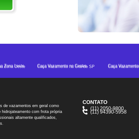
a Zona Leste
Caça Vazamento no Centro
Caça Vazamento 
a Zona Oeste
Caça Vazamento na Grande SP
Caça Vazamento 
CONTATO
os de vazamentos em geral como
(11) 2050-9800
 hidrojateamento com frota própria
(11) 94390-5958
sionais altamente qualificados,
s.