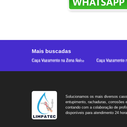
Mais buscadas
Caça Vazamento na Zona Sul
Caça Vazamento n
Caça Vazamento na Zona Norte
Caça Vazamento n
Solucionamos os mais diversos cas
entupimento, rachaduras, corrosões e
contando com a colaboração de profis
disponíveis para atendimento 24 hora