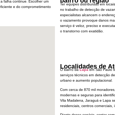
bairro ou região
 a falha continue. Escolher um
Ter equipes distribuídas em locai
 eficiente e do comprometimento
no trabalho de detecção de vazam
especialistas alcancem o endere
o vazamento provoque danos maio
serviço é veloz, preciso e executa
o transtorno com exatidão.
Localidades de A
O bairro da
Lapa
em São Paulo t
serviços técnicos em detecção d
urbano e aumento populacional.
Com cerca de 870 mil moradores, 
modernas e seguras para identific
Vila Madalena, Jaraguá e Lapa s
residenciais, centros comerciais, i
Diante desse cenário, contar com