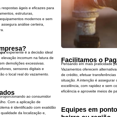
a respostas ágeis e eficazes para
amentos, estruturas,
de equipamentos modernos e sem
assegura análise certeira,
ra.
Empresa?
apa
experiente é a decisão ideal
o, elevação incomum na fatura de
Facilitamos o Pa
em demolições excessivas.
Pensando em mais praticidade par
ones, sensores digitais e
Vazamentos oferecem alternativas
ão o local real do vazamento.
de crédito, efetuar transferênci
situação. A intenção é assegura
excelência, com rapidez e sem 
tados
eficiência e aproveite meios de
 proporcionando ao consumidor
alho. Com a aplicação de
oblema é identificado com exatidão
Equipes em ponto
 qualidade da localização e,