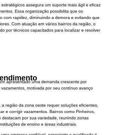
s estratégicos assegura um suporte mais ágil e eficaz
entos. Essa organização possibilita que os
ço com rapidez, diminuindo a demora e evitando que
res. Com atuação em vários bairros da região, o
do por técnicos capacitados para localizar e resolver
tendimento
em apresentado uma demanda crescente por
e vazamentos, motivada por seu contínuo avanço
a região da zona oeste requer soluções eficientes,
ar e corrigir vazamentos. Bairros como Pinheiros,
e destacam por sua variedade, reunindo zonas
nstituições de ensino e áreas industriais.
 uma empresa confiável, experiente e qualificada é