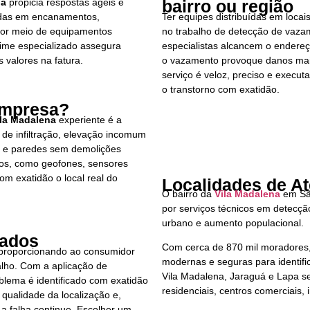
na
propicia respostas ágeis e
bairro ou região
didas em encanamentos,
Ter equipes distribuídas em locai
 Por meio de equipamentos
no trabalho de detecção de vazam
ime especializado assegura
especialistas alcancem o endere
 valores na fatura.
o vazamento provoque danos maio
serviço é veloz, preciso e executa
o transtorno com exatidão.
Empresa?
ila Madalena
experiente é a
 de infiltração, elevação incomum
s e paredes sem demolições
os, como geofones, sensores
om exatidão o local real do
Localidades de A
O bairro da
Vila Madalena
em Sã
por serviços técnicos em detecç
urbano e aumento populacional.
tados
Com cerca de 870 mil moradores, 
 proporcionando ao consumidor
modernas e seguras para identific
alho. Com a aplicação de
Vila Madalena, Jaraguá e Lapa s
oblema é identificado com exatidão
residenciais, centros comerciais, i
 qualidade da localização e,
 a falha continue. Escolher um