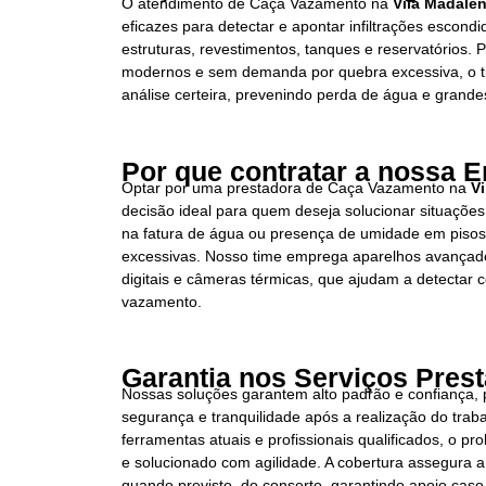
O atendimento de Caça Vazamento na
Vila Madale
eficazes para detectar e apontar infiltrações escon
estruturas, revestimentos, tanques e reservatórios.
modernos e sem demanda por quebra excessiva, o t
análise certeira, prevenindo perda de água e grandes
Por que contratar a nossa 
Optar por uma prestadora de Caça Vazamento na
V
decisão ideal para quem deseja solucionar situações
na fatura de água ou presença de umidade em piso
excessivas. Nosso time emprega aparelhos avançad
digitais e câmeras térmicas, que ajudam a detectar c
vazamento.
Garantia nos Serviços Pres
Nossas soluções garantem alto padrão e confiança,
segurança e tranquilidade após a realização do trab
ferramentas atuais e profissionais qualificados, o pr
e solucionado com agilidade. A cobertura assegura a
quando previsto, do conserto, garantindo apoio caso