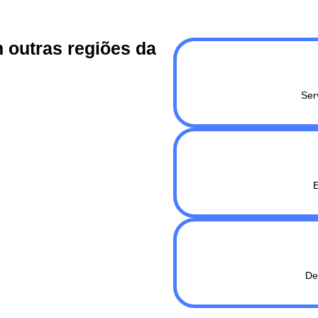
 outras regiões da
Ser
E
De