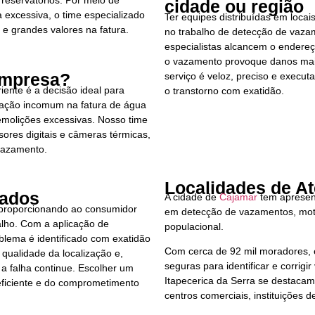
reservatórios. Por meio de
cidade ou região
xcessiva, o time especializado
Ter equipes distribuídas em locai
 e grandes valores na fatura.
no trabalho de detecção de vazam
especialistas alcancem o endere
o vazamento provoque danos maio
Empresa?
serviço é veloz, preciso e executa
ente é a decisão ideal para
o transtorno com exatidão.
evação incomum na fatura de água
molições excessivas. Nosso time
res digitais e câmeras térmicas,
 vazamento.
Localidades de A
tados
A cidade de
Cajamar
tem apresen
 proporcionando ao consumidor
em detecção de vazamentos, mot
alho. Com a aplicação de
populacional.
oblema é identificado com exatidão
Com cerca de 92 mil moradores, 
 qualidade da localização e,
seguras para identificar e corrig
 a falha continue. Escolher um
Itapecerica da Serra se destacam
 eficiente e do comprometimento
centros comerciais, instituições d