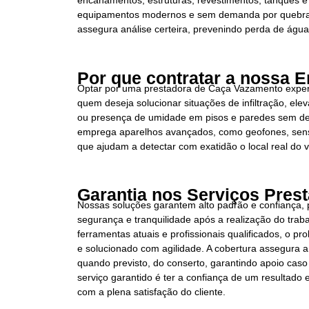
encanamentos, estruturas, revestimentos, tanques e 
equipamentos modernos e sem demanda por quebra e
assegura análise certeira, prevenindo perda de água
Por que contratar a nossa 
Optar por uma prestadora de Caça Vazamento experi
quem deseja solucionar situações de infiltração, el
ou presença de umidade em pisos e paredes sem de
emprega aparelhos avançados, como geofones, senso
que ajudam a detectar com exatidão o local real do
Garantia nos Serviços Pres
Nossas soluções garantem alto padrão e confiança,
segurança e tranquilidade após a realização do trab
ferramentas atuais e profissionais qualificados, o pr
e solucionado com agilidade. A cobertura assegura a
quando previsto, do conserto, garantindo apoio caso
serviço garantido é ter a confiança de um resultado
com a plena satisfação do cliente.