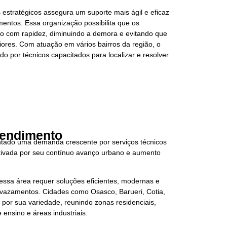
s estratégicos assegura um suporte mais ágil e eficaz
entos. Essa organização possibilita que os
ço com rapidez, diminuindo a demora e evitando que
res. Com atuação em vários bairros da região, o
do por técnicos capacitados para localizar e resolver
tendimento
tado uma demanda crescente por serviços técnicos
ivada por seu contínuo avanço urbano e aumento
essa área requer soluções eficientes, modernas e
ir vazamentos. Cidades como Osasco, Barueri, Cotia,
 por sua variedade, reunindo zonas residenciais,
e ensino e áreas industriais.