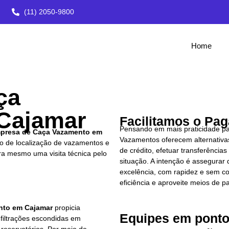
(11) 2050-9800
Home
ça
Cajamar
Facilitamos o Pa
Pensando em mais praticidade par
presa de Caça Vazamento em
Vazamentos oferecem alternativas
o de localização de vazamentos e
de crédito, efetuar transferênci
ora mesmo uma visita técnica pelo
situação. A intenção é assegura
excelência, com rapidez e sem 
eficiência e aproveite meios de
nto em
Cajamar
propicia
Equipes em ponto
nfiltrações escondidas em