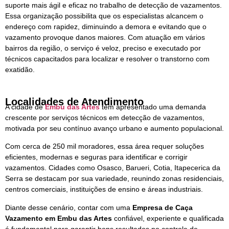
suporte mais ágil e eficaz no trabalho de detecção de vazamentos.
Essa organização possibilita que os especialistas alcancem o
endereço com rapidez, diminuindo a demora e evitando que o
vazamento provoque danos maiores. Com atuação em vários
bairros da região, o serviço é veloz, preciso e executado por
técnicos capacitados para localizar e resolver o transtorno com
exatidão.
Localidades de Atendimento
A cidade de
Embu das Artes
tem apresentado uma demanda
crescente por serviços técnicos em detecção de vazamentos,
motivada por seu contínuo avanço urbano e aumento populacional.
Com cerca de 250 mil moradores, essa área requer soluções
eficientes, modernas e seguras para identificar e corrigir
vazamentos. Cidades como Osasco, Barueri, Cotia, Itapecerica da
Serra se destacam por sua variedade, reunindo zonas residenciais,
centros comerciais, instituições de ensino e áreas industriais.
Diante desse cenário, contar com uma
Empresa de Caça
Vazamento em Embu das Artes
confiável, experiente e qualificada
é fundamental para garantir bons resultados no controle de