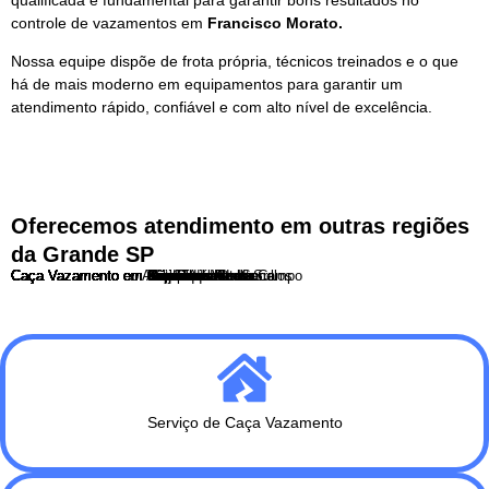
controle de vazamentos em
Francisco Morato.
Nossa equipe dispõe de frota própria, técnicos treinados e o que
há de mais moderno em equipamentos para garantir um
atendimento rápido, confiável e com alto nível de excelência.
Oferecemos atendimento em outras regiões
da Grande SP
Caça Vazamento no Abc
Caça Vazamento em Arujá
Caça Vazamento em Barueri
Caça Vazamento em Caieiras
Caça Vazamento em Cajamar
Caça Vazamento em Carapicuíba
Caça Vazamento em Cotia
Caça Vazamento em Diadema
Caça Vazamento em Embu das Artes
Caça Vazamento em Ferraz de Vasconcelos
Caça Vazamento em Francisco Morato
Caça Vazamento em Franco da Rocha
Caça Vazamento em Guarulhos
Caça Vazamento em Itapecerica da Serra
Caça Vazamento em Itapevi
Caça Vazamento em Itaquaquecetuba
Caça Vazamento em Jandira
Caça Vazamento em Mauá
Caça Vazamento em Osasco
Caça Vazamento em Santo André
Caça Vazamento em São Bernardo do Campo
Caça Vazamento em São Caetano do Sul
Caça Vazamento em São Paulo
Caça Vazamento em São Roque
Caça Vazamento em Taboão da Serra
Serviço de Caça Vazamento